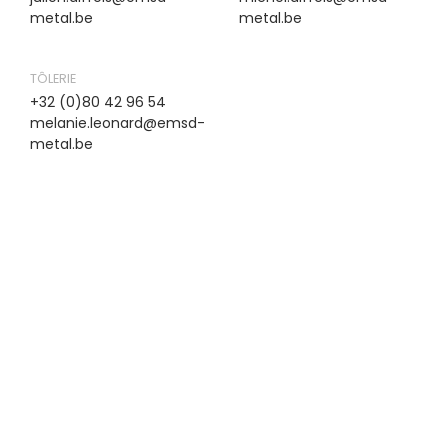
metal.be
metal.be
TÔLERIE
+32 (0)80 42 96 54
melanie.leonard@emsd-
metal.be