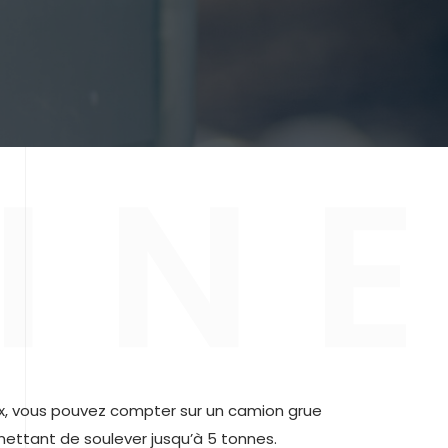
I
N
E
ux, vous pouvez compter sur un camion grue
rmettant de soulever jusqu’à 5 tonnes.