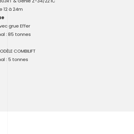
30JRT & Genie Z-34/22 IC
De 12 à 24m
ue
ec grue Effer
al : 85 tonnes
ODÈLE COMBILIFT
al : 5 tonnes