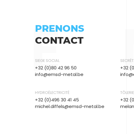
E
PRENONS
CONTACT
SIEGE SOCIAL
SECRÉT
+32 (0)80 42 96 50
+32 (
info@emsd-metal.be
info@
HYDROÉLECTRICITÉ
TÔLERIE
+32 (0)496 30 41 45
+32 (
michel.diffels@emsd-metal.be
melan