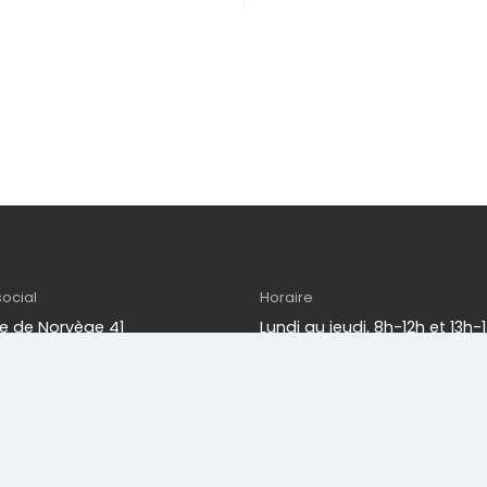
social
Horaire
e de Norvège 41
Lundi au jeudi, 8h-12h et 13h-
edy
Vendredi, 8h-12h et 13h-15h
© 2026 EMSD. Tous droits réservés.
Politique de confidentialité
.