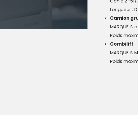
Genie Z-51/
Longueur : 
Camion gr
MARQUE & av
Poids maxim
Combilift
MARQUE & M
Poids maxim